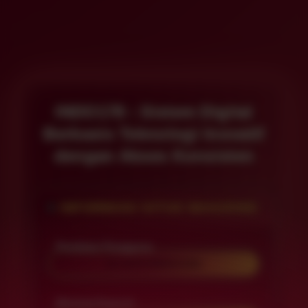
INDO178 : Sistem Digital
Berbasis Teknologi Inovatif
dengan Akses Konsisten
INFORMASI SITUS MAHJONG
Penilaian Pengguna
10 JUTA PENGGUNA
Minimal Deposit