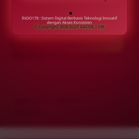
INDO178 : Sistem Digital Berbasis Teknologi Inovatif
dengan Akses Konsisten
© Copyright 2026 SLOT GACOR | s30
LOGIN
DAFTAR
Layer Popup Close
INDO178
>
INDO178
>
INDO178