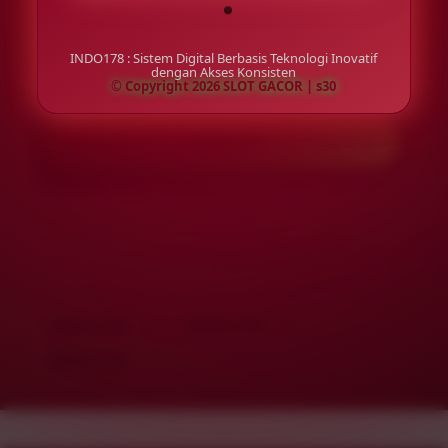
INDO178 : Sistem Digital Berbasis Teknologi Inovatif
dengan Akses Konsisten
© Copyright 2026 SLOT GACOR | s30
LOGIN
DAFTAR
Layer Popup Close
INDO178
>
INDO178
>
INDO178