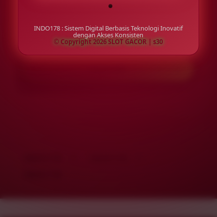
INDO178 : Sistem Digital Berbasis Teknologi Inovatif
dengan Akses Konsisten
© Copyright 2026 SLOT GACOR | s30
LOGIN
DAFTAR
Layer Popup Close
INDO178
>
INDO178
>
INDO178