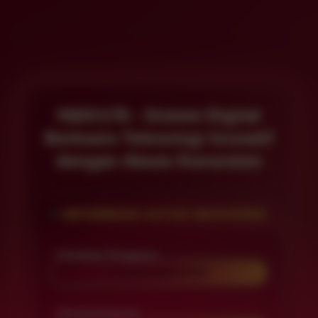
INDO178 : Sistem Digital
Berbasis Teknologi Inovatif
dengan Akses Konsisten
INFORMASI SITUS MAHJONG
Penilaian Pengguna
10 JUTA PENGGUNA
Minimal Deposit