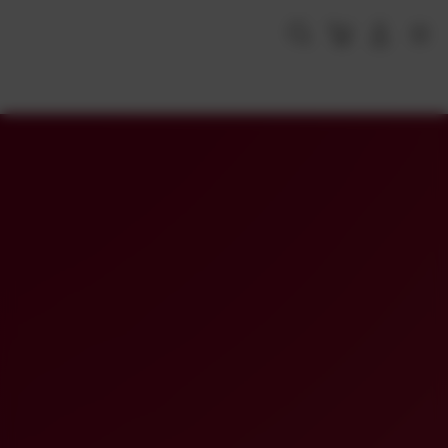
Skip
to
Cari
Troli
Login
Navigation
content