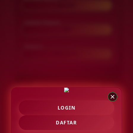
Rp 5.000
Layanan Support
24/7
Platform
Multi-Device
PENAWARAN SPESIAL
BONUS NEW MEMBER 10%
LOGIN
Minimal Deposit Rp 5.000
DAFTAR
Minimal Withdraw Rp 25.000