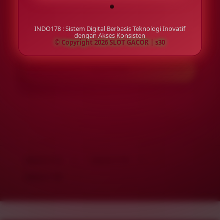
INDO178 : Sistem Digital Berbasis Teknologi Inovatif
dengan Akses Konsisten
© Copyright 2026 SLOT GACOR | s30
LOGIN
DAFTAR
Layer Popup Close
INDO178
>
INDO178
>
INDO178