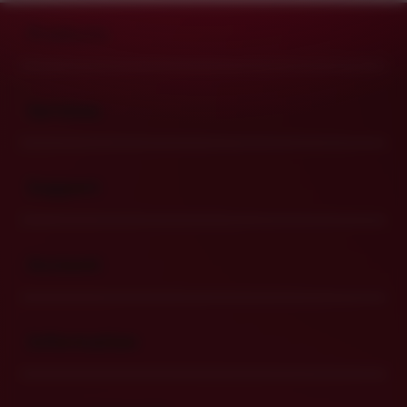
Buka
Footer Navigation
Products
Buka
Services
Buka
Support
Buka
Account
Buka
Information
Buka