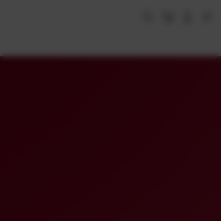
Skip
to
Cari
Troli
Login
Navigation
content