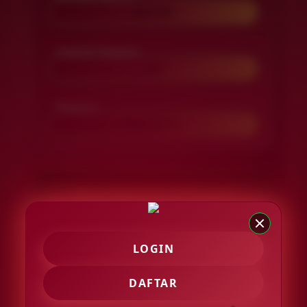
Rp 5.000
Layanan Support
24/7
Platform
Multi-Device
PENAWARAN SPESIAL
BONUS NEW MEMBER 10%
LOGIN
Minimal Deposit Rp 5.000
DAFTAR
Minimal Withdraw Rp 25.000