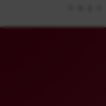
Skip
to
Cari
Troli
Login
Navigation
content