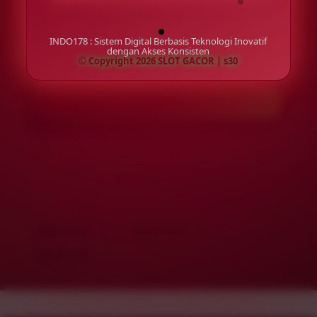
INDO178 : Sistem Digital Berbasis Teknologi Inovatif
dengan Akses Konsisten
© Copyright 2026 SLOT GACOR | s30
LOGIN
DAFTAR
Layer Popup Close
INDO178
>
INDO178
>
INDO178